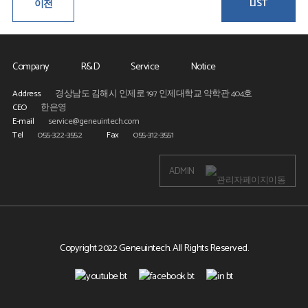
LIST
이전
Company
R&D
Service
Notice
Address
경상남도 김해시 인제로 197 인제대학교 약학관 404호
CEO
한­은영
E-mail
service@geneuintech.com
Tel
055-322-3552
Fax
055-312-3551
ADMIN
Copyright 2022 Geneuintech. All Rights Reserved.